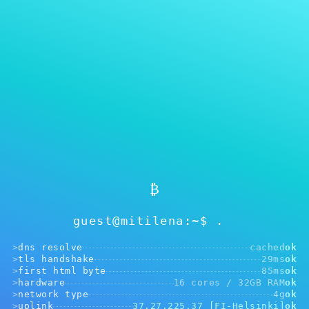
MITILENA WALLET
Pendaftaran tidak wajib
₿
guest@mitilena:~$
>
dns resolve
cached
ok
>
tls handshake
29ms
ok
>
first html byte
85ms
ok
>
hardware
16 cores / 32GB RAM
ok
>
network type
4g
ok
>
uplink
37.27.225.37 [FI-Helsinki]
ok